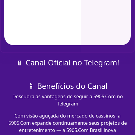
📱 Canal Oficial no Telegram!
📱 Benefícios do Canal
Descubra as vantagens de seguir a 5905.Com no
Telegram
Com visão aguçada do mercado de cassinos, a
5905.Com expande continuamente seus projetos de
entretenimento — a 5905.Com Brasil inova