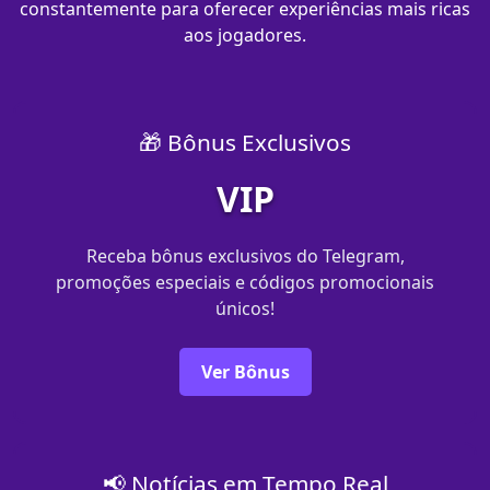
constantemente para oferecer experiências mais ricas
aos jogadores.
🎁 Bônus Exclusivos
VIP
Receba bônus exclusivos do Telegram,
promoções especiais e códigos promocionais
únicos!
Ver Bônus
📢 Notícias em Tempo Real