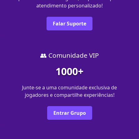
atendimento personalizado!
Falar Suporte
👥 Comunidade VIP
1000+
Junte-se a uma comunidade exclusiva de
jogadores e compartilhe experiências!
Entrar Grupo