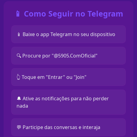
📱 Como Seguir no Telegram
📱 Baixe o app Telegram no seu dispositivo
🔍 Procure por "@5905.ComOficial"
👆 Toque em "Entrar" ou "Join"
🔔 Ative as notificações para não perder
nada
💬 Participe das conversas e interaja