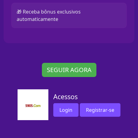
🎁 Receba bônus exclusivos
automaticamente
SEGUIR AGORA
Acessos
Login
Registrar-se