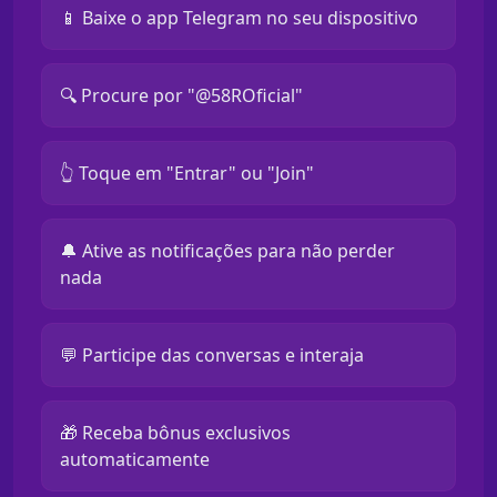
📱 Baixe o app Telegram no seu dispositivo
🔍 Procure por "@58ROficial"
👆 Toque em "Entrar" ou "Join"
🔔 Ative as notificações para não perder
nada
💬 Participe das conversas e interaja
🎁 Receba bônus exclusivos
automaticamente