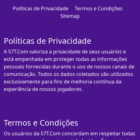
Políticas de Privacidade
Termos e Condições
Sitemap
Políticas de Privacidade
A 57T.Com valoriza a privacidade de seus usuários e
está empenhada em proteger todas as informações
pessoais fornecidas durante o uso de nossos canais de
comunicação. Todos os dados coletados são utilizados
exclusivamente para fins de melhoria contínua da
experiência de nossos jogadores.
Termos e Condições
Os usuários da 57T.Com concordam em respeitar todas