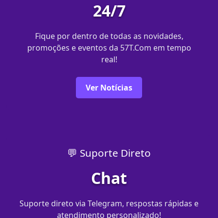
24/7
Fique por dentro de todas as novidades,
promoções e eventos da 57T.Com em tempo
real!
Ver Notícias
💬 Suporte Direto
Chat
Suporte direto via Telegram, respostas rápidas e
atendimento personalizado!