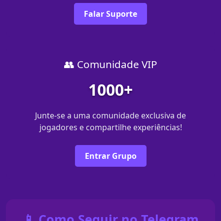
Falar Suporte
👥 Comunidade VIP
1000+
Junte-se a uma comunidade exclusiva de
jogadores e compartilhe experiências!
Entrar Grupo
📱 Como Seguir no Telegram