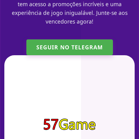
tem acesso a promoções incríveis e uma
experiência de jogo inigualável. Junte-se aos
vencedores agora!
SEGUIR NO TELEGRAM