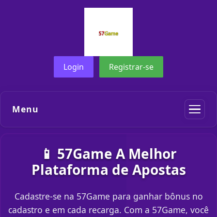
Login
Registrar-se
Menu
📱 57Game A Melhor
Plataforma de Apostas
Cadastre-se na 57Game para ganhar bônus no
cadastro e em cada recarga. Com a 57Game, você