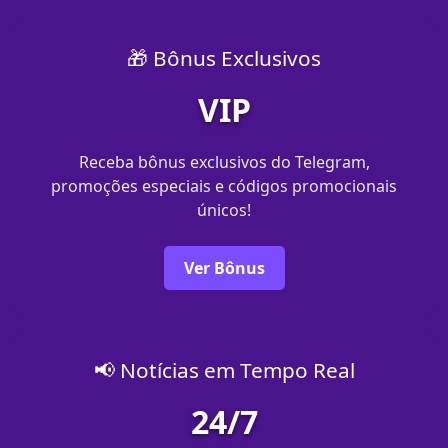
🎁 Bônus Exclusivos
VIP
Receba bônus exclusivos do Telegram,
promoções especiais e códigos promocionais
únicos!
Ver Bônus
📢 Notícias em Tempo Real
24/7