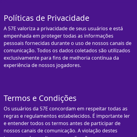
Políticas de Privacidade
A 57E valoriza a privacidade de seus usuários e está
empenhada em proteger todas as informações
pessoais fornecidas durante o uso de nossos canais de
comunicação. Todos os dados coletados são utilizados
exclusivamente para fins de melhoria contínua da
experiência de nossos jogadores.
Termos e Condições
Os usuários da 57E concordam em respeitar todas as
regras e regulamentos estabelecidos. É importante ler
e entender todos os termos antes de participar de
nossos canais de comunicação. A violação destes