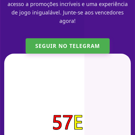
acesso a promoções incríveis e uma experiência
de jogo inigualável. Junte-se aos vencedores
agora!
SEGUIR NO TELEGRAM