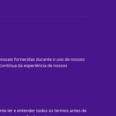
essoais fornecidas durante o uso de nossos
 contínua da experiência de nossos
nte ler e entender todos os termos antes de