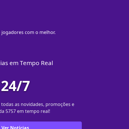
 e jogadores com o melhor.
cias em Tempo Real
24/7
e todas as novidades, promoções e
da 5757 em tempo real!
Ver Notícias