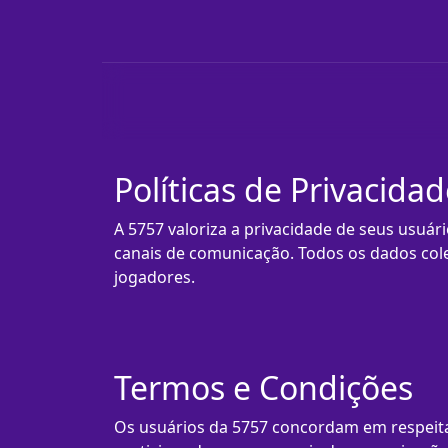
Políticas de Privacida
A 5757 valoriza a privacidade de seus usuá
canais de comunicação. Todos os dados cole
jogadores.
Termos e Condições
Os usuários da 5757 concordam em respeitar