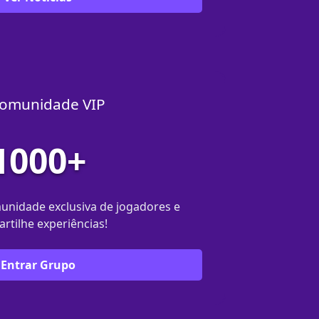
Comunidade VIP
1000+
unidade exclusiva de jogadores e
rtilhe experiências!
Entrar Grupo