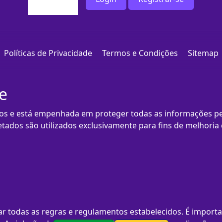
Políticas de Privacidade
Termos e Condições
Sitemap
de
rios e está empenhada em proteger todas as informações p
tados são utilizados exclusivamente para fins de melhoria
 todas as regras e regulamentos estabelecidos. É importa