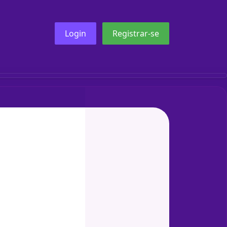
Login
Registrar-se