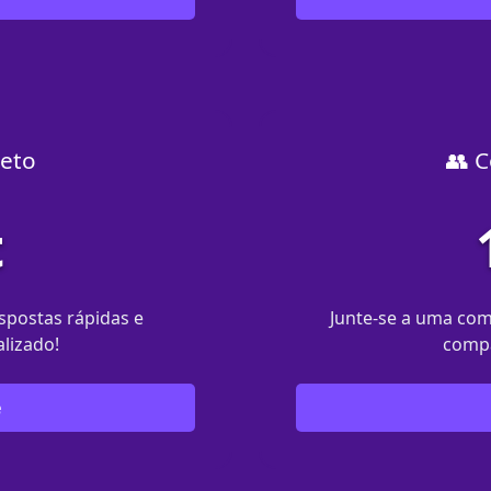
reto
👥 
t
espostas rápidas e
Junte-se a uma com
lizado!
compa
e