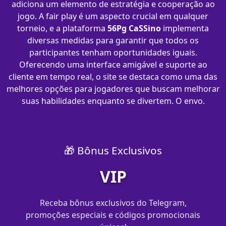
adiciona um elemento de estratégia e cooperação ao
jogo. A fair play é um aspecto crucial em qualquer
torneio, e a plataforma
56Pg CaSSino
implementa
diversas medidas para garantir que todos os
participantes tenham oportunidades iguais.
Oferecendo uma interface amigável e suporte ao
cliente em tempo real, o site se destaca como uma das
melhores opções para jogadores que buscam melhorar
suas habilidades enquanto se divertem. O envo.
🎁 Bônus Exclusivos
VIP
Receba bônus exclusivos do Telegram,
promoções especiais e códigos promocionais