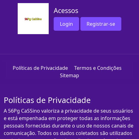
Acessos
Login
Registrar-se
Políticas de Privacidade
Termos e Condições
Sitemap
Políticas de Privacidade
A 56Pg CaSSino valoriza a privacidade de seus usuários
e está empenhada em proteger todas as informações
pessoais fornecidas durante o uso de nossos canais de
comunicação. Todos os dados coletados são utilizados