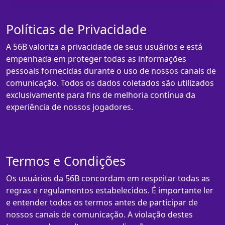
Políticas de Privacidade
A 56B valoriza a privacidade de seus usuários e está
empenhada em proteger todas as informações
pessoais fornecidas durante o uso de nossos canais de
comunicação. Todos os dados coletados são utilizados
exclusivamente para fins de melhoria contínua da
experiência de nossos jogadores.
Termos e Condições
Os usuários da 56B concordam em respeitar todas as
regras e regulamentos estabelecidos. É importante ler
e entender todos os termos antes de participar de
nossos canais de comunicação. A violação destes