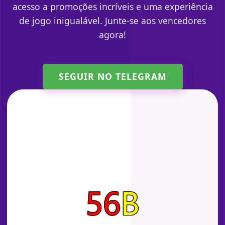
acesso a promoções incríveis e uma experiência
de jogo inigualável. Junte-se aos vencedores
agora!
SEGUIR NO TELEGRAM