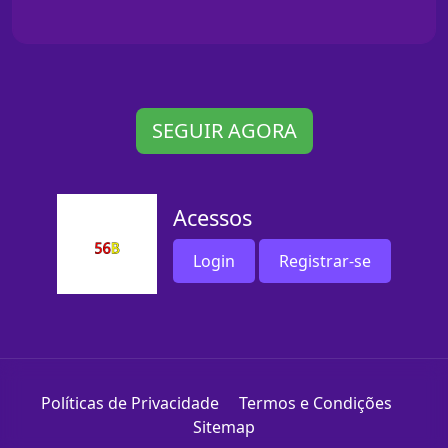
SEGUIR AGORA
Acessos
Login
Registrar-se
Políticas de Privacidade
Termos e Condições
Sitemap