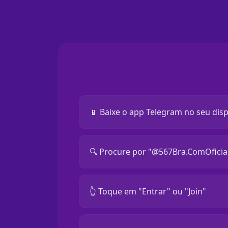
📱 Baixe o app Telegram no seu disp
🔍 Procure por "@567Bra.ComOficia
👆 Toque em "Entrar" ou "Join"