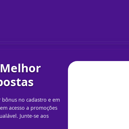
 Melhor
postas
r bônus no cadastro e em
 tem acesso a promoções
ualável. Junte-se aos