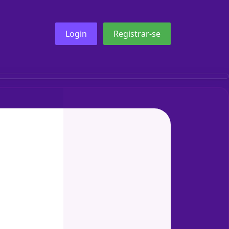
Login
Registrar-se