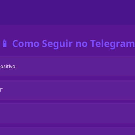
📱 Como Seguir no Telegram
ositivo
l"