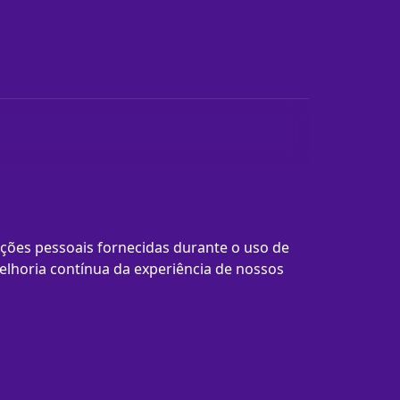
ções pessoais fornecidas durante o uso de
elhoria contínua da experiência de nossos