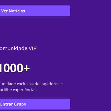
Ver Notícias
Comunidade VIP
1000+
unidade exclusiva de jogadores e
rtilhe experiências!
Entrar Grupo