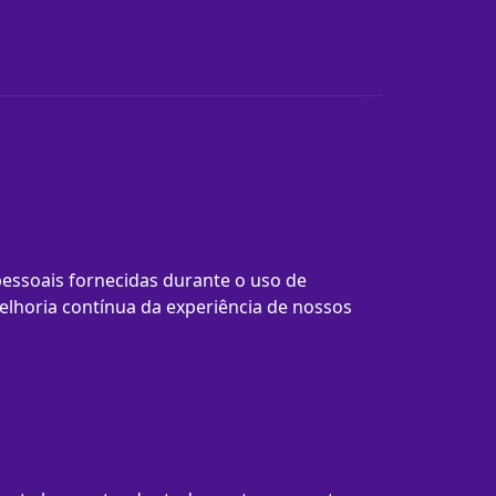
pessoais fornecidas durante o uso de
elhoria contínua da experiência de nossos