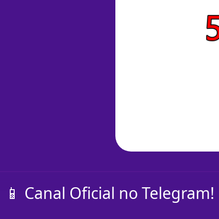
📱 Canal Oficial no Telegram!