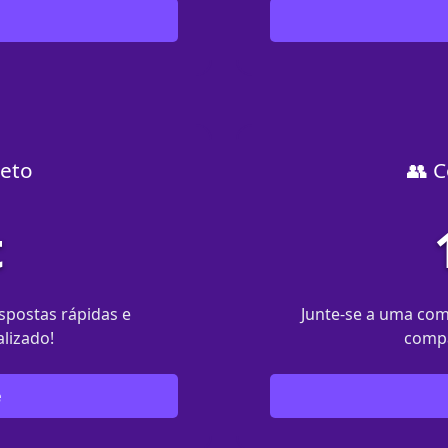
reto
👥 
t
espostas rápidas e
Junte-se a uma com
lizado!
compa
e