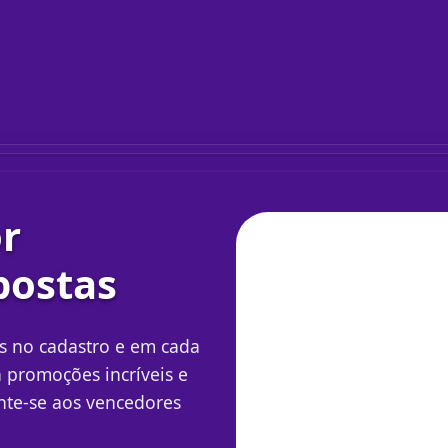
or
postas
s no cadastro e em cada
 promoções incríveis e
unte-se aos vencedores