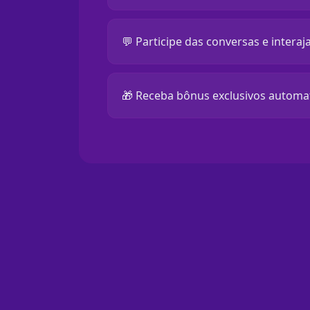
💬 Participe das conversas e interaj
🎁 Receba bônus exclusivos autom