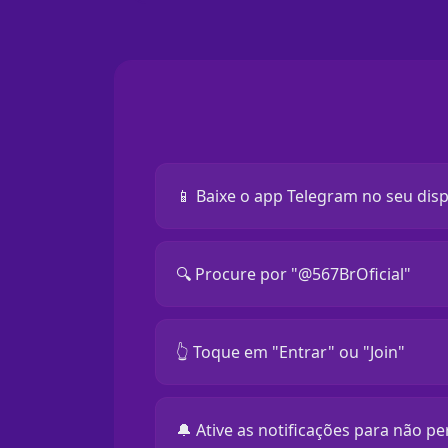
📱 Baixe o app Telegram no seu disp
🔍 Procure por "@567BrOficial"
👆 Toque em "Entrar" ou "Join"
🔔 Ative as notificações para não p