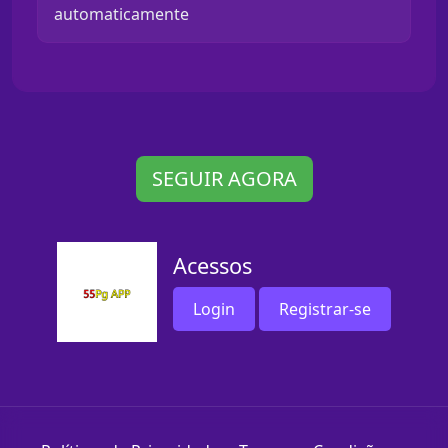
automaticamente
SEGUIR AGORA
Acessos
Login
Registrar-se