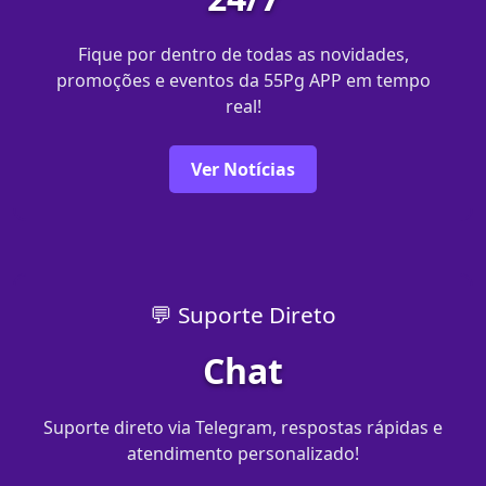
Fique por dentro de todas as novidades,
promoções e eventos da 55Pg APP em tempo
real!
Ver Notícias
💬 Suporte Direto
Chat
Suporte direto via Telegram, respostas rápidas e
atendimento personalizado!