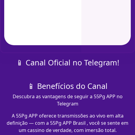
📱 Canal Oficial no Telegram!
📱 Benefícios do Canal
Descubra as vantagens de seguir a 55Pg APP no
Telegram
A 55Pg APP oferece transmissões ao vivo em alta
definição — com a 55Pg APP Brasil , você se sente em
um cassino de verdade, com imersão total.