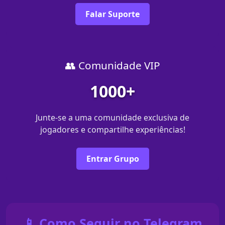
Falar Suporte
👥 Comunidade VIP
1000+
Junte-se a uma comunidade exclusiva de
jogadores e compartilhe experiências!
Entrar Grupo
📱 Como Seguir no Telegram