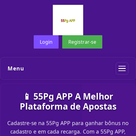
Login
Registrar-se
Menu
📱 55Pg APP A Melhor
Plataforma de Apostas
Cadastre-se na 55Pg APP para ganhar bônus no
cadastro e em cada recarga. Com a 55Pg APP,