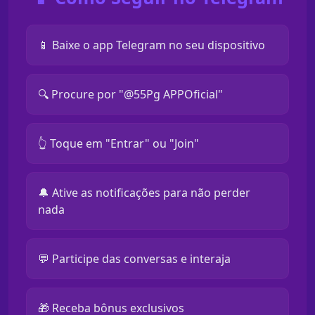
📱 Baixe o app Telegram no seu dispositivo
🔍 Procure por "@55Pg APPOficial"
👆 Toque em "Entrar" ou "Join"
🔔 Ative as notificações para não perder
nada
💬 Participe das conversas e interaja
🎁 Receba bônus exclusivos