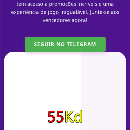
tem acesso a promoções incríveis e uma
experiência de jogo inigualável. Junte-se aos
vencedores agora!
SEGUIR NO TELEGRAM