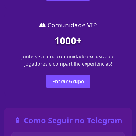
👥 Comunidade VIP
1000+
Junte-se a uma comunidade exclusiva de
jogadores e compartilhe experiências!
Entrar Grupo
📱 Como Seguir no Telegram