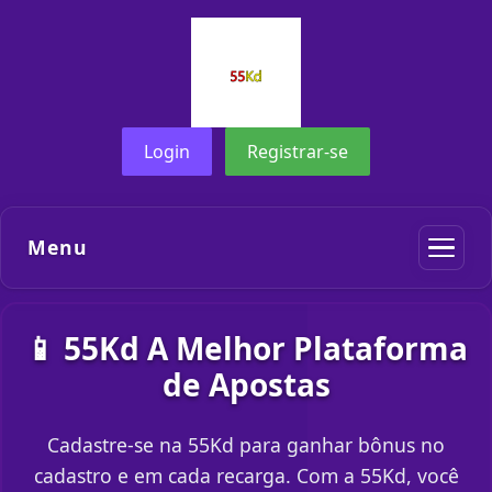
Login
Registrar-se
Menu
📱 55Kd A Melhor Plataforma
de Apostas
Cadastre-se na 55Kd para ganhar bônus no
cadastro e em cada recarga. Com a 55Kd, você