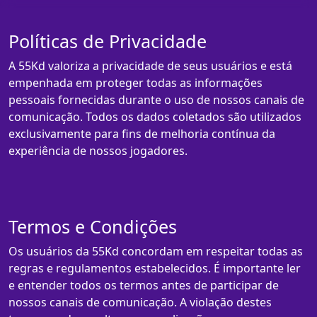
Políticas de Privacidade
A 55Kd valoriza a privacidade de seus usuários e está
empenhada em proteger todas as informações
pessoais fornecidas durante o uso de nossos canais de
comunicação. Todos os dados coletados são utilizados
exclusivamente para fins de melhoria contínua da
experiência de nossos jogadores.
Termos e Condições
Os usuários da 55Kd concordam em respeitar todas as
regras e regulamentos estabelecidos. É importante ler
e entender todos os termos antes de participar de
nossos canais de comunicação. A violação destes