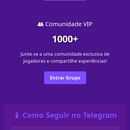
👥 Comunidade VIP
1000+
Junte-se a uma comunidade exclusiva de
jogadores e compartilhe experiências!
Entrar Grupo
📱 Como Seguir no Telegram