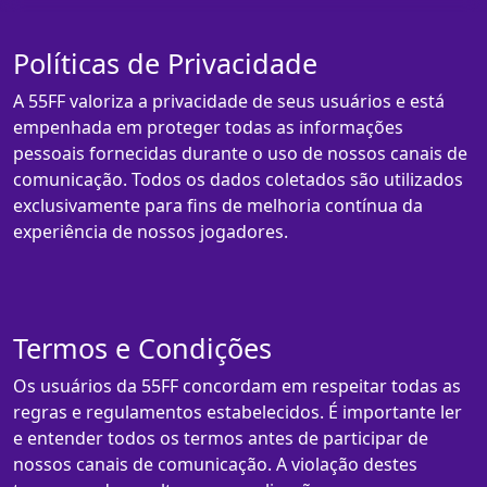
Políticas de Privacidade
A 55FF valoriza a privacidade de seus usuários e está
empenhada em proteger todas as informações
pessoais fornecidas durante o uso de nossos canais de
comunicação. Todos os dados coletados são utilizados
exclusivamente para fins de melhoria contínua da
experiência de nossos jogadores.
Termos e Condições
Os usuários da 55FF concordam em respeitar todas as
regras e regulamentos estabelecidos. É importante ler
e entender todos os termos antes de participar de
nossos canais de comunicação. A violação destes