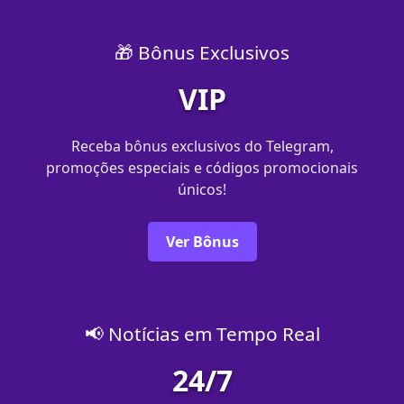
🎁 Bônus Exclusivos
VIP
Receba bônus exclusivos do Telegram,
promoções especiais e códigos promocionais
únicos!
Ver Bônus
📢 Notícias em Tempo Real
24/7