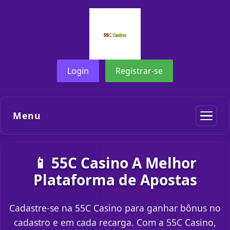
Login
Registrar-se
Menu
📱 55C Casino A Melhor
Plataforma de Apostas
Cadastre-se na 55C Casino para ganhar bônus no
cadastro e em cada recarga. Com a 55C Casino,