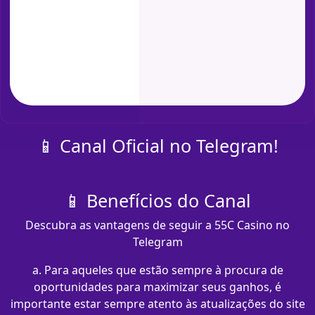
📱 Canal Oficial no Telegram!
📱 Benefícios do Canal
Descubra as vantagens de seguir a 55C Casino no
Telegram
a. Para aqueles que estão sempre à procura de
oportunidades para maximizar seus ganhos, é
importante estar sempre atento às atualizações do site