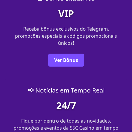
VIP
Receba bônus exclusivos do Telegram,
promoções especiais e códigos promocionais
únicos!
Ver Bônus
📢 Notícias em Tempo Real
24/7
Fique por dentro de todas as novidades,
promoções e eventos da 55C Casino em tempo