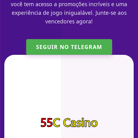
você tem acesso a promoções incríveis e uma
experiência de jogo inigualável. Junte-se aos
vencedores agora!
SEGUIR NO TELEGRAM