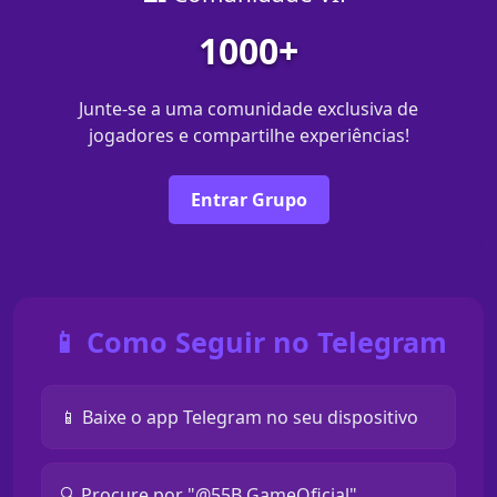
1000+
Junte-se a uma comunidade exclusiva de
jogadores e compartilhe experiências!
Entrar Grupo
📱 Como Seguir no Telegram
📱 Baixe o app Telegram no seu dispositivo
🔍 Procure por "@55B GameOficial"