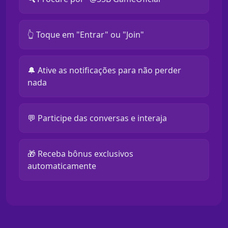
👆 Toque em "Entrar" ou "Join"
🔔 Ative as notificações para não perder
nada
💬 Participe das conversas e interaja
🎁 Receba bônus exclusivos
automaticamente