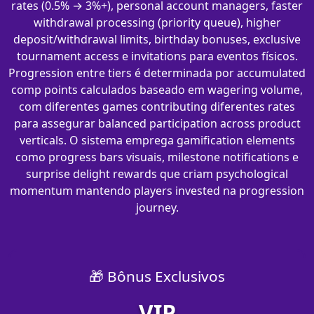
rates (0.5% → 3%+), personal account managers, faster
withdrawal processing (priority queue), higher
deposit/withdrawal limits, birthday bonuses, exclusive
tournament access e invitations para eventos físicos.
Progression entre tiers é determinada por accumulated
comp points calculados baseado em wagering volume,
com diferentes games contributing diferentes rates
para assegurar balanced participation across product
verticals. O sistema emprega gamification elements
como progress bars visuais, milestone notifications e
surprise delight rewards que criam psychological
momentum mantendo players invested na progression
journey.
🎁 Bônus Exclusivos
VIP