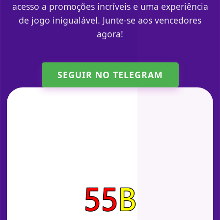
acesso a promoções incríveis e uma experiência
de jogo inigualável. Junte-se aos vencedores
agora!
SEGUIR NO TELEGRAM