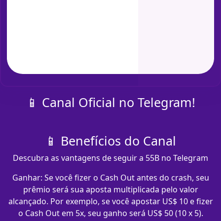
📱 Canal Oficial no Telegram!
📱 Benefícios do Canal
Descubra as vantagens de seguir a 55B no Telegram
Ganhar: Se você fizer o Cash Out antes do crash, seu
prêmio será sua aposta multiplicada pelo valor
alcançado. Por exemplo, se você apostar US$ 10 e fizer
o Cash Out em 5x, seu ganho será US$ 50 (10 x 5).