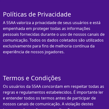
Políticas de Privacidade
A 55AA valoriza a privacidade de seus usuários e está
empenhada em proteger todas as informações
pessoais fornecidas durante o uso de nossos canais de
comunicação. Todos os dados coletados são utilizados
exclusivamente para fins de melhoria contínua da
experiência de nossos jogadores.
Termos e Condições
Os usuários da 55AA concordam em respeitar todas as
regras e regulamentos estabelecidos. É importante ler
e entender todos os termos antes de participar de
nossos canais de comunicação. A violação destes