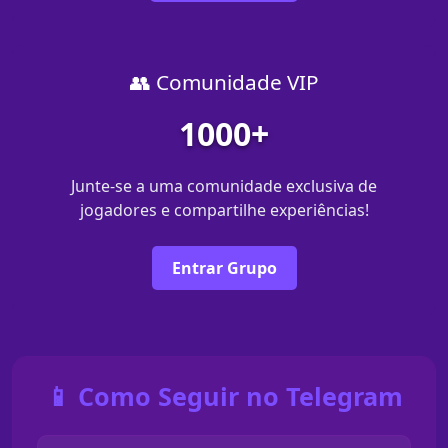
👥 Comunidade VIP
1000+
Junte-se a uma comunidade exclusiva de
jogadores e compartilhe experiências!
Entrar Grupo
📱 Como Seguir no Telegram