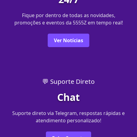
Fique por dentro de todas as novidades,
promoções e eventos da 5555Z em tempo real!
Ver Notícias
💬 Suporte Direto
Chat
Suporte direto via Telegram, respostas rápidas e
atendimento personalizado!