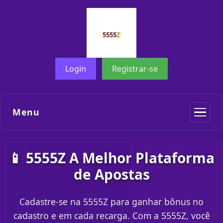
Login
Registrar-se
Menu
📱 5555Z A Melhor Plataforma
de Apostas
Cadastre-se na 5555Z para ganhar bônus no
cadastro e em cada recarga. Com a 5555Z, você