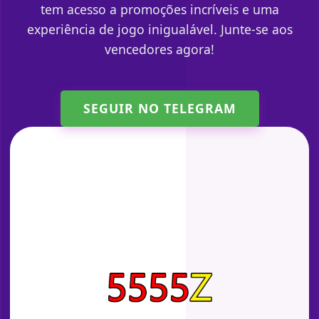
tem acesso a promoções incríveis e uma
experiência de jogo inigualável. Junte-se aos
vencedores agora!
SEGUIR NO TELEGRAM