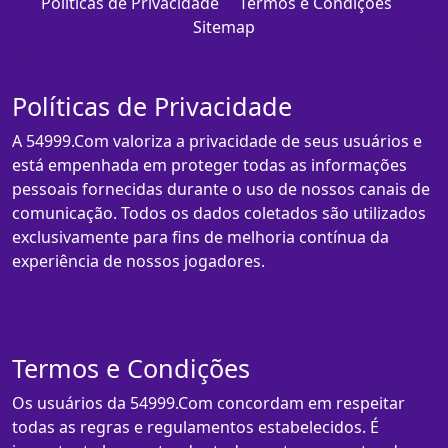
Políticas de Privacidade
Termos e Condições
Sitemap
Políticas de Privacidade
A 54999.Com valoriza a privacidade de seus usuários e
está empenhada em proteger todas as informações
pessoais fornecidas durante o uso de nossos canais de
comunicação. Todos os dados coletados são utilizados
exclusivamente para fins de melhoria contínua da
experiência de nossos jogadores.
Termos e Condições
Os usuários da 54999.Com concordam em respeitar
todas as regras e regulamentos estabelecidos. É