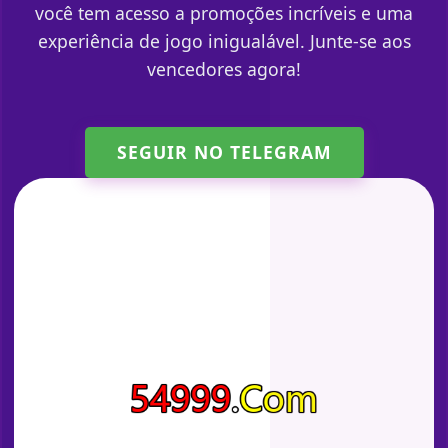
você tem acesso a promoções incríveis e uma
experiência de jogo inigualável. Junte-se aos
vencedores agora!
SEGUIR NO TELEGRAM