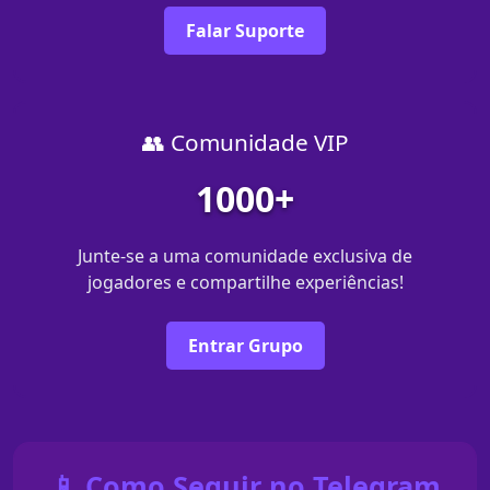
Falar Suporte
👥 Comunidade VIP
1000+
Junte-se a uma comunidade exclusiva de
jogadores e compartilhe experiências!
Entrar Grupo
📱 Como Seguir no Telegram