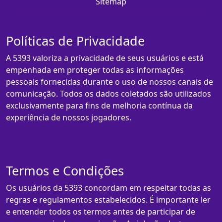
Sitemap
Políticas de Privacidade
A 5393 valoriza a privacidade de seus usuários e está
empenhada em proteger todas as informações
pessoais fornecidas durante o uso de nossos canais de
comunicação. Todos os dados coletados são utilizados
exclusivamente para fins de melhoria contínua da
experiência de nossos jogadores.
Termos e Condições
Os usuários da 5393 concordam em respeitar todas as
regras e regulamentos estabelecidos. É importante ler
e entender todos os termos antes de participar de