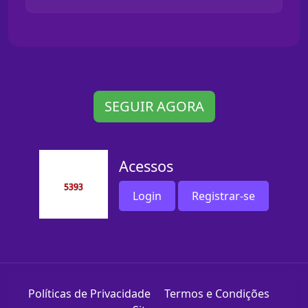
SEGUIR AGORA
Acessos
Login
Registrar-se
Políticas de Privacidade
Termos e Condições