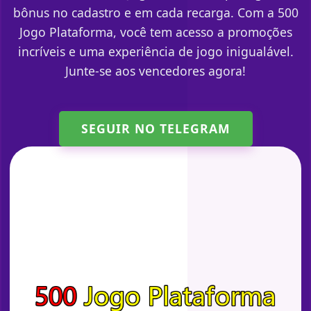
bônus no cadastro e em cada recarga. Com a 500
Jogo Plataforma, você tem acesso a promoções
incríveis e uma experiência de jogo inigualável.
Junte-se aos vencedores agora!
SEGUIR NO TELEGRAM