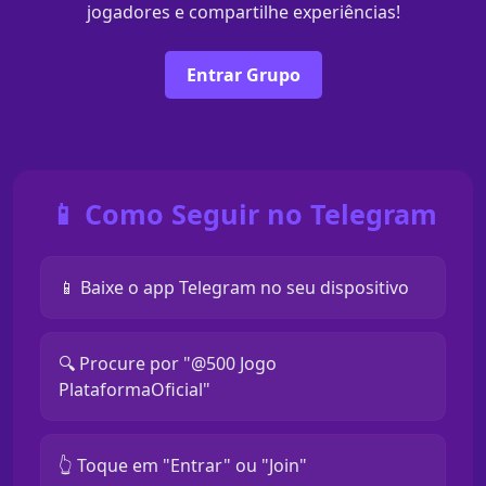
jogadores e compartilhe experiências!
Entrar Grupo
📱 Como Seguir no Telegram
📱 Baixe o app Telegram no seu dispositivo
🔍 Procure por "@500 Jogo
PlataformaOficial"
👆 Toque em "Entrar" ou "Join"