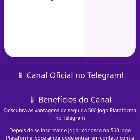
📱 Canal Oficial no Telegram!
📱 Benefícios do Canal
Descubra as vantagens de seguir a 500 Jogo Plataforma
no Telegram
Depois de se inscrever e jogar conosco no 500 Jogo
Plataforma, você ainda pode entrar em contato com a