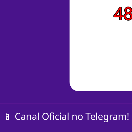
📱 Canal Oficial no Telegram!