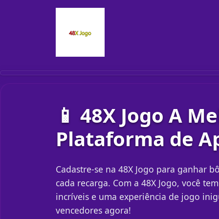
📱 48X Jogo A Me
Plataforma de A
Cadastre-se na 48X Jogo para ganhar b
cada recarga. Com a 48X Jogo, você te
incríveis e uma experiência de jogo inig
vencedores agora!