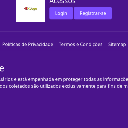
Acessos
Login
Registrar-se
Políticas de Privacidade
Termos e Condições
Sitemap
de
usuários e está empenhada em proteger todas as informaçõe
os coletados são utilizados exclusivamente para fins de m