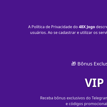
A Política de Privacidade do
48X Jogo
descre
usuários. Ao se cadastrar e utilizar os ser
🎁 Bônus Exclu
VIP
Receba bônus exclusivos do Telegra
e códigos promocionai