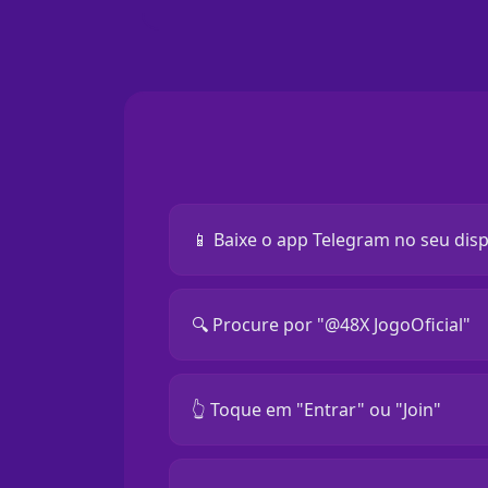
📱 Baixe o app Telegram no seu disp
🔍 Procure por "@48X JogoOficial"
👆 Toque em "Entrar" ou "Join"