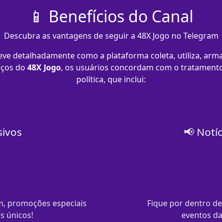
📱 Benefícios do Canal
Descubra as vantagens de seguir a 48X Jogo no Telegram
ve detalhadamente como a plataforma coleta, utiliza, arm
viços do
48X Jogo
, os usuários concordam com o tratament
política, que inclui:
sivos
📢 Notí
m, promoções especiais
Fique por dentro d
s únicos!
eventos da