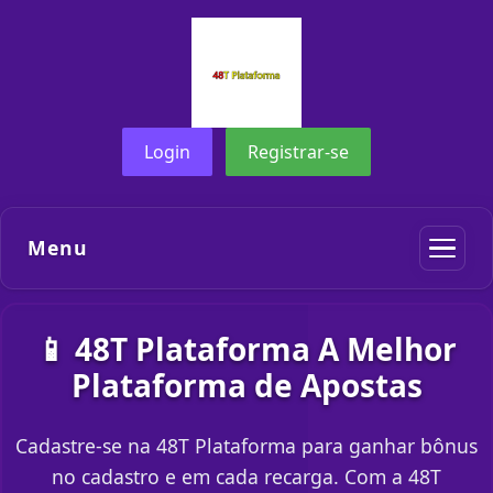
Login
Registrar-se
Menu
📱 48T Plataforma A Melhor
Plataforma de Apostas
Cadastre-se na 48T Plataforma para ganhar bônus
no cadastro e em cada recarga. Com a 48T