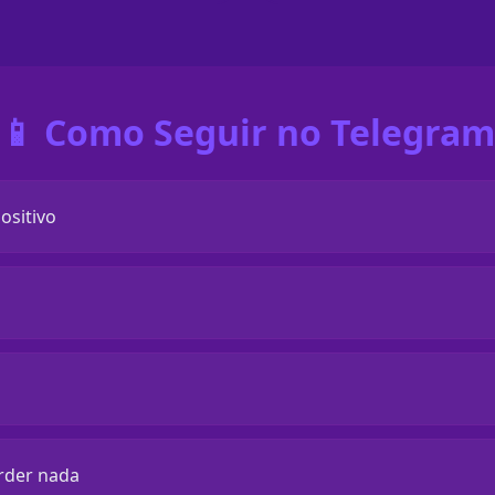
📱 Como Seguir no Telegram
ositivo
erder nada