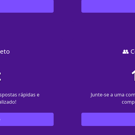
reto
👥 
t
espostas rápidas e
Junte-se a uma com
lizado!
compa
e