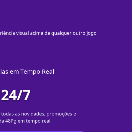
riência visual acima de qualquer outro jogo
cias em Tempo Real
24/7
e todas as novidades, promoções e
da 48Pg em tempo real!