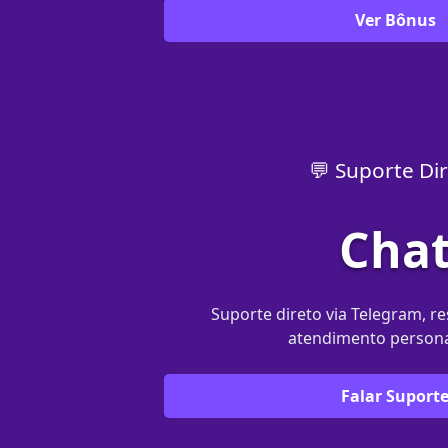
Ver Bônus
💬 Suporte Di
Cha
Suporte direto via Telegram, r
atendimento persona
Falar Suport