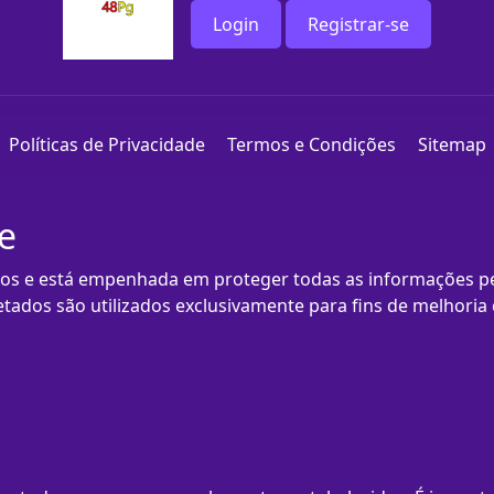
Login
Registrar-se
Políticas de Privacidade
Termos e Condições
Sitemap
de
rios e está empenhada em proteger todas as informações p
tados são utilizados exclusivamente para fins de melhoria