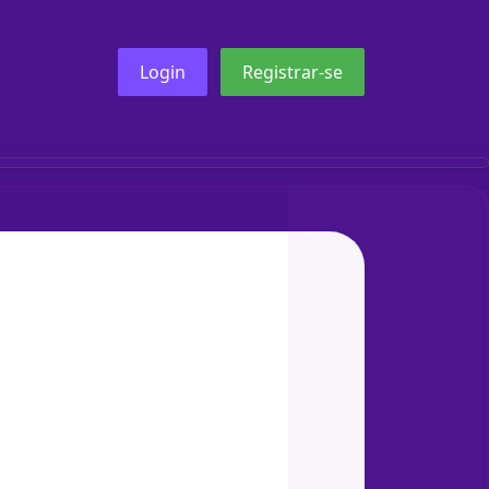
Login
Registrar-se