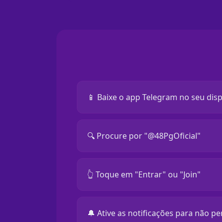
📱 Baixe o app Telegram no seu disp
🔍 Procure por "@48PgOficial"
👆 Toque em "Entrar" ou "Join"
🔔 Ative as notificações para não p