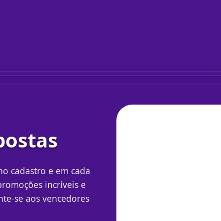
postas
no cadastro e em cada
promoções incríveis e
unte-se aos vencedores