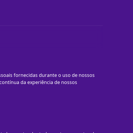
ssoais fornecidas durante o uso de nossos
 contínua da experiência de nossos