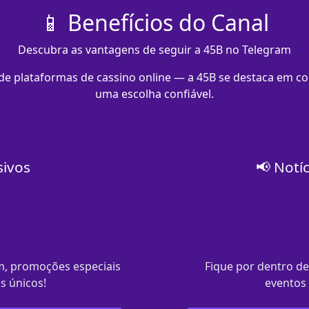
📱 Benefícios do Canal
Descubra as vantagens de seguir a 45B no Telegram
is de plataformas de cassino online — a 45B se destaca em 
uma escolha confiável.
sivos
📢 Notí
m, promoções especiais
Fique por dentro d
s únicos!
eventos