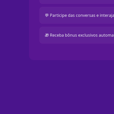
💬 Participe das conversas e interaj
🎁 Receba bônus exclusivos autom