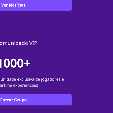
Ver Notícias
Comunidade VIP
1000+
unidade exclusiva de jogadores e
rtilhe experiências!
Entrar Grupo