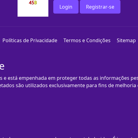
Login
Registrar-se
Políticas de Privacidade
Termos e Condições
Sitemap
de
ios e está empenhada em proteger todas as informações pe
tados são utilizados exclusivamente para fins de melhoria