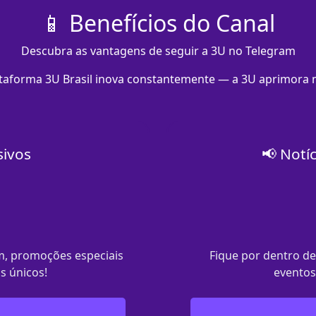
📱 Benefícios do Canal
Descubra as vantagens de seguir a 3U no Telegram
plataforma 3U Brasil inova constantemente — a 3U aprimora
sivos
📢 Notí
m, promoções especiais
Fique por dentro d
s únicos!
eventos