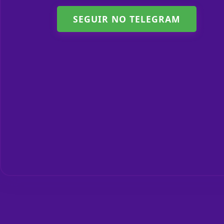
SEGUIR NO TELEGRAM