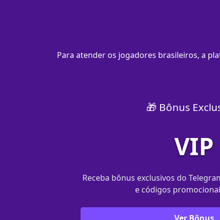
Para atender os jogadores brasileiros, a 
🎁 Bônus Exclu
VIP
Receba bônus exclusivos do Telegra
e códigos promocionai
Ver Bônus