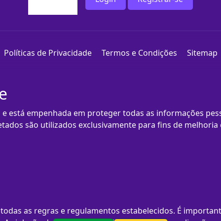
Políticas de Privacidade
Termos e Condições
Sitemap
de
os e está empenhada em proteger todas as informações pes
tados são utilizados exclusivamente para fins de melhoria
odas as regras e regulamentos estabelecidos. É important