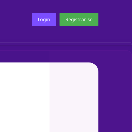
Login
Registrar-se