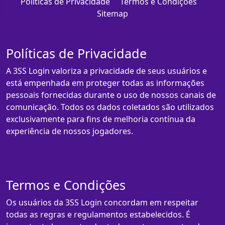
Políticas de Privacidade
Termos e Condições
Sitemap
Políticas de Privacidade
A 3SS Login valoriza a privacidade de seus usuários e
está empenhada em proteger todas as informações
pessoais fornecidas durante o uso de nossos canais de
comunicação. Todos os dados coletados são utilizados
exclusivamente para fins de melhoria contínua da
experiência de nossos jogadores.
Termos e Condições
Os usuários da 3SS Login concordam em respeitar
todas as regras e regulamentos estabelecidos. É