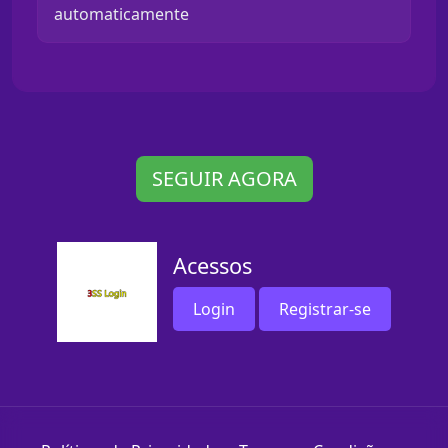
automaticamente
SEGUIR AGORA
Acessos
Login
Registrar-se