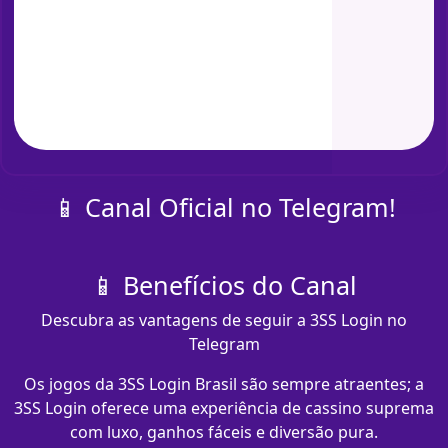
📱 Canal Oficial no Telegram!
📱 Benefícios do Canal
Descubra as vantagens de seguir a 3SS Login no
Telegram
Os jogos da 3SS Login Brasil são sempre atraentes; a
3SS Login oferece uma experiência de cassino suprema
com luxo, ganhos fáceis e diversão pura.