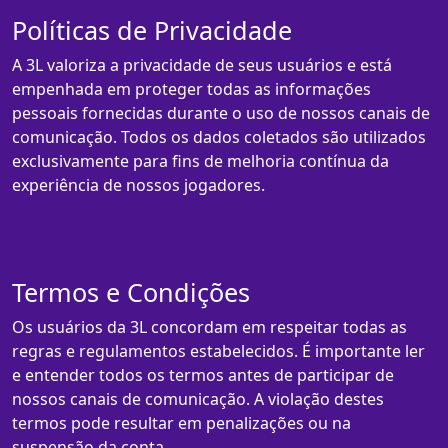
Políticas de Privacidade
A 3L valoriza a privacidade de seus usuários e está
empenhada em proteger todas as informações
pessoais fornecidas durante o uso de nossos canais de
comunicação. Todos os dados coletados são utilizados
exclusivamente para fins de melhoria contínua da
experiência de nossos jogadores.
Termos e Condições
Os usuários da 3L concordam em respeitar todas as
regras e regulamentos estabelecidos. É importante ler
e entender todos os termos antes de participar de
nossos canais de comunicação. A violação destes
termos pode resultar em penalizações ou na
suspensão da conta.