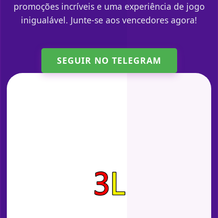
promoções incríveis e uma experiência de jogo
inigualável. Junte-se aos vencedores agora!
SEGUIR NO TELEGRAM