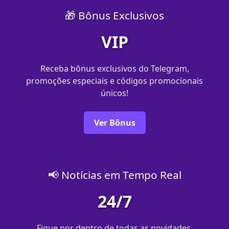
🎁 Bônus Exclusivos
VIP
Receba bônus exclusivos do Telegram,
promoções especiais e códigos promocionais
únicos!
Ver Bônus
📢 Notícias em Tempo Real
24/7
Fique por dentro de todas as novidades,