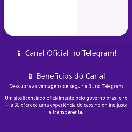
📱 Canal Oficial no Telegram!
📱 Benefícios do Canal
Descubra as vantagens de seguir a 3L no Telegram
Um site licenciado oficialmente pelo governo brasileiro
— a 3L oferece uma experiência de cassino online justa
e transparente.