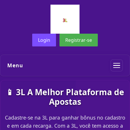
Login
Registrar-se
Menu
📱 3L A Melhor Plataforma de
Apostas
Cadastre-se na 3L para ganhar bônus no cadastro
e em cada recarga. Com a 3L, você tem acesso a