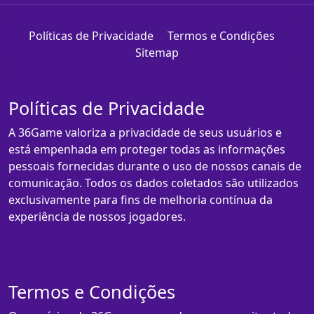
Políticas de Privacidade
Termos e Condições
Sitemap
Políticas de Privacidade
A 36Game valoriza a privacidade de seus usuários e
está empenhada em proteger todas as informações
pessoais fornecidas durante o uso de nossos canais de
comunicação. Todos os dados coletados são utilizados
exclusivamente para fins de melhoria contínua da
experiência de nossos jogadores.
Termos e Condições