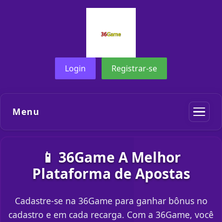
Login
Registrar-se
Menu
📱 36Game A Melhor
Plataforma de Apostas
Cadastre-se na 36Game para ganhar bônus no
cadastro e em cada recarga. Com a 36Game, você