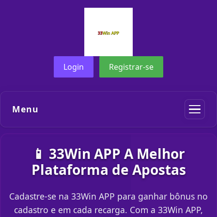
Login
Registrar-se
Menu
📱 33Win APP A Melhor
Plataforma de Apostas
Cadastre-se na 33Win APP para ganhar bônus no
cadastro e em cada recarga. Com a 33Win APP,