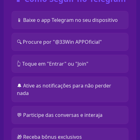
📱 Baixe o app Telegram no seu dispositivo
🔍 Procure por "@33Win APPOficial"
👆 Toque em "Entrar" ou "Join"
🔔 Ative as notificações para não perder
nada
💬 Participe das conversas e interaja
🎁 Receba bônus exclusivos