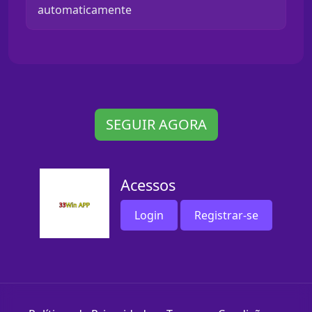
automaticamente
SEGUIR AGORA
Acessos
Login
Registrar-se