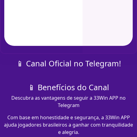
📱 Canal Oficial no Telegram!
📱 Benefícios do Canal
Descubra as vantagens de seguir a 33Win APP no
Telegram
Com base em honestidade e segurança, a 33Win APP
ajuda jogadores brasileiros a ganhar com tranquilidade
e alegria.