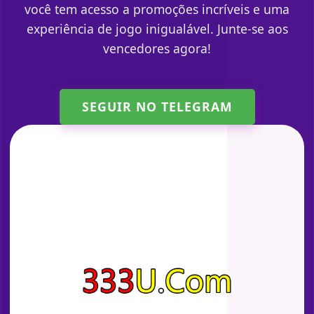
você tem acesso a promoções incríveis e uma
experiência de jogo inigualável. Junte-se aos
vencedores agora!
SEGUIR NO TELEGRAM