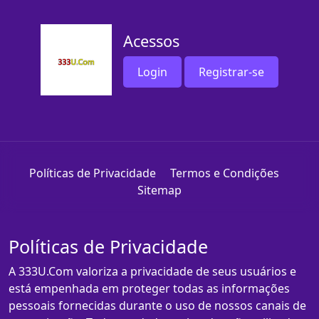
Acessos
Login
Registrar-se
Políticas de Privacidade
Termos e Condições
Sitemap
Políticas de Privacidade
A 333U.Com valoriza a privacidade de seus usuários e
está empenhada em proteger todas as informações
pessoais fornecidas durante o uso de nossos canais de