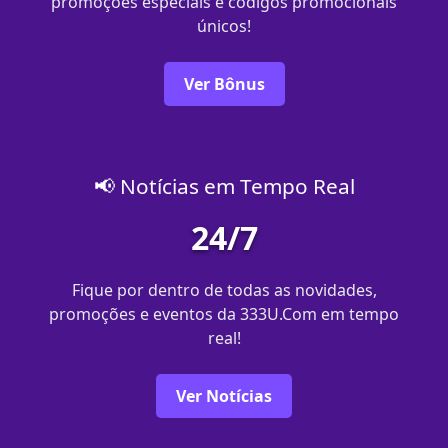
promoções especiais e códigos promocionais
únicos!
Ver Bônus
📢 Notícias em Tempo Real
24/7
Fique por dentro de todas as novidades,
promoções e eventos da 333U.Com em tempo
real!
Ver Notícias