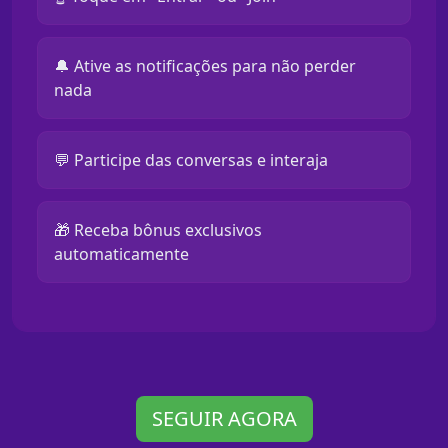
🔔 Ative as notificações para não perder
nada
💬 Participe das conversas e interaja
🎁 Receba bônus exclusivos
automaticamente
SEGUIR AGORA