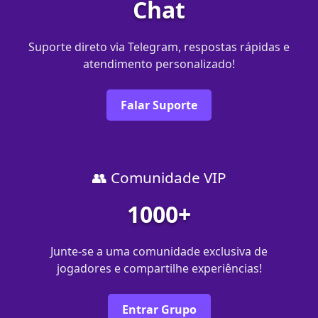
Chat
Suporte direto via Telegram, respostas rápidas e
atendimento personalizado!
Falar Suporte
👥 Comunidade VIP
1000+
Junte-se a uma comunidade exclusiva de
jogadores e compartilhe experiências!
Entrar Grupo