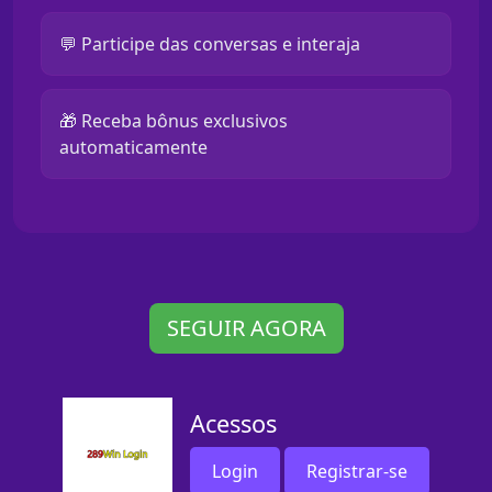
💬 Participe das conversas e interaja
🎁 Receba bônus exclusivos
automaticamente
SEGUIR AGORA
Acessos
Login
Registrar-se