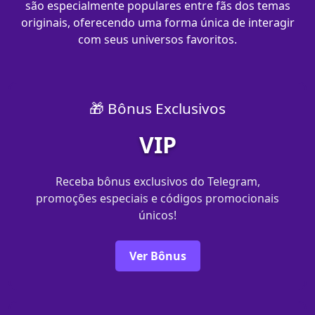
são especialmente populares entre fãs dos temas
originais, oferecendo uma forma única de interagir
com seus universos favoritos.
🎁 Bônus Exclusivos
VIP
Receba bônus exclusivos do Telegram,
promoções especiais e códigos promocionais
únicos!
Ver Bônus