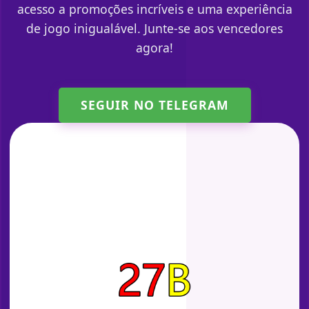
acesso a promoções incríveis e uma experiência
de jogo inigualável. Junte-se aos vencedores
agora!
SEGUIR NO TELEGRAM