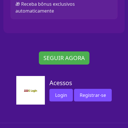
🎁 Receba bônus exclusivos
automaticamente
SEGUIR AGORA
Acessos
Login
Registrar-se