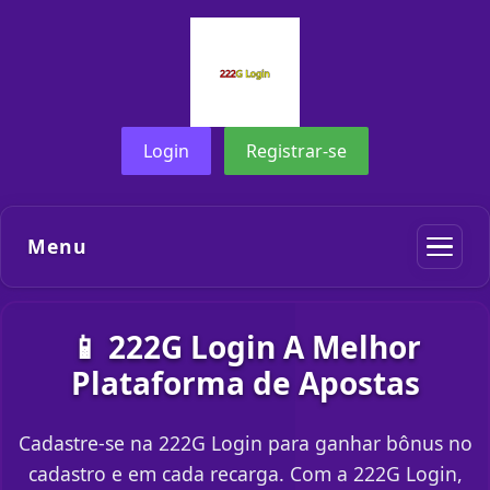
Login
Registrar-se
Menu
📱 222G Login A Melhor
Plataforma de Apostas
Cadastre-se na 222G Login para ganhar bônus no
cadastro e em cada recarga. Com a 222G Login,