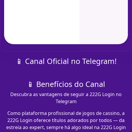
📱 Canal Oficial no Telegram!
📱 Benefícios do Canal
Descubra as vantagens de seguir a 222G Login no
Telegram
Como plataforma profissional de jogos de cassino, a
222G Login oferece títulos adorados por todos — da
estreia ao expert, sempre há algo ideal na 222G Login