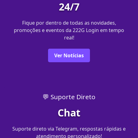
24/7
Fique por dentro de todas as novidades,
promoções e eventos da 222G Login em tempo
real!
Ver Notícias
💬 Suporte Direto
Chat
Suporte direto via Telegram, respostas rápidas e
atendimento personalizado!