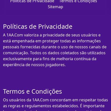
Políticas de Privacidade
Termos e Condições
Sitemap
Políticas de Privacidade
A 1AA.Com valoriza a privacidade de seus usuários e
está empenhada em proteger todas as informações
pessoais fornecidas durante o uso de nossos canais de
comunicação. Todos os dados coletados são utilizados
exclusivamente para fins de melhoria contínua da
experiência de nossos jogadores.
Termos e Condições
Os usuários da 1AA.Com concordam em respeitar todas
as regras e regulamentos estabelecidos. É importante