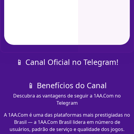
📱 Canal Oficial no Telegram!
📱 Benefícios do Canal
Descubra as vantagens de seguir a 1AA.Com no
Telegram
A 1AA.Com é uma das plataformas mais prestigiadas no
Brasil — a 1AA.Com Brasil lidera em número de
usuários, padrão de serviço e qualidade dos jogos.