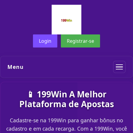
Login
Registrar-se
Menu
📱 199Win A Melhor
Plataforma de Apostas
Cadastre-se na 199Win para ganhar bônus no
cadastro e em cada recarga. Com a 199Win, você