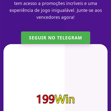
tem acesso a promoções incríveis e uma
experiência de jogo inigualável. Junte-se aos
vencedores agora!
SEGUIR NO TELEGRAM