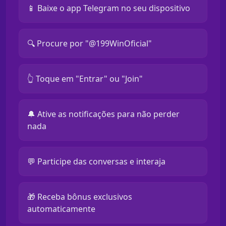
📱 Baixe o app Telegram no seu dispositivo
🔍 Procure por "@199WinOficial"
👆 Toque em "Entrar" ou "Join"
🔔 Ative as notificações para não perder
nada
💬 Participe das conversas e interaja
🎁 Receba bônus exclusivos
automaticamente