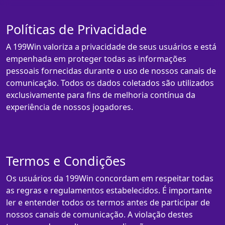
Políticas de Privacidade
A 199Win valoriza a privacidade de seus usuários e está
empenhada em proteger todas as informações
pessoais fornecidas durante o uso de nossos canais de
comunicação. Todos os dados coletados são utilizados
exclusivamente para fins de melhoria contínua da
experiência de nossos jogadores.
Termos e Condições
Os usuários da 199Win concordam em respeitar todas
as regras e regulamentos estabelecidos. É importante
ler e entender todos os termos antes de participar de
nossos canais de comunicação. A violação destes