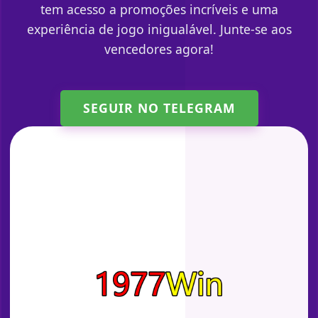
tem acesso a promoções incríveis e uma
experiência de jogo inigualável. Junte-se aos
vencedores agora!
SEGUIR NO TELEGRAM