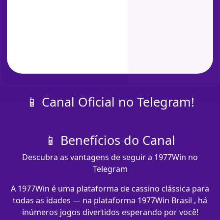
📱 Canal Oficial no Telegram!
📱 Benefícios do Canal
Descubra as vantagens de seguir a 1977Win no
Telegram
A 1977Win é uma plataforma de cassino clássica para
todas as idades — na plataforma 1977Win Brasil , há
inúmeros jogos divertidos esperando por você!