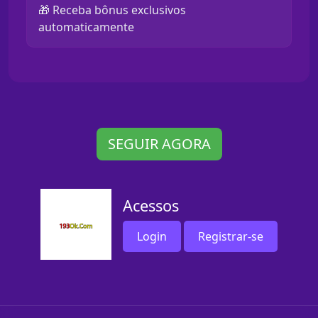
🎁 Receba bônus exclusivos
automaticamente
SEGUIR AGORA
Acessos
Login
Registrar-se