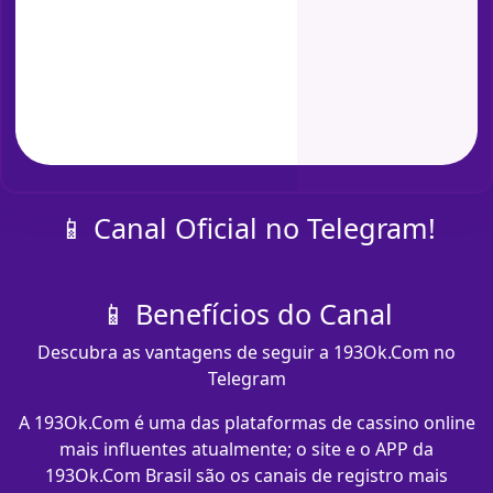
📱 Canal Oficial no Telegram!
📱 Benefícios do Canal
Descubra as vantagens de seguir a 193Ok.Com no
Telegram
A 193Ok.Com é uma das plataformas de cassino online
mais influentes atualmente; o site e o APP da
193Ok.Com Brasil são os canais de registro mais