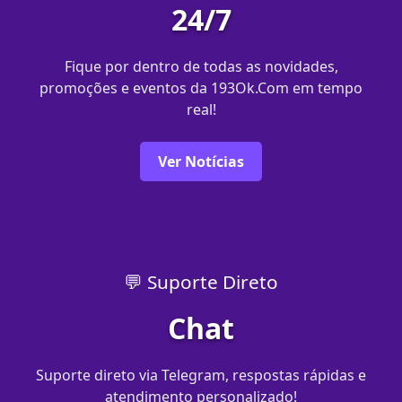
24/7
Fique por dentro de todas as novidades,
promoções e eventos da 193Ok.Com em tempo
real!
Ver Notícias
💬 Suporte Direto
Chat
Suporte direto via Telegram, respostas rápidas e
atendimento personalizado!