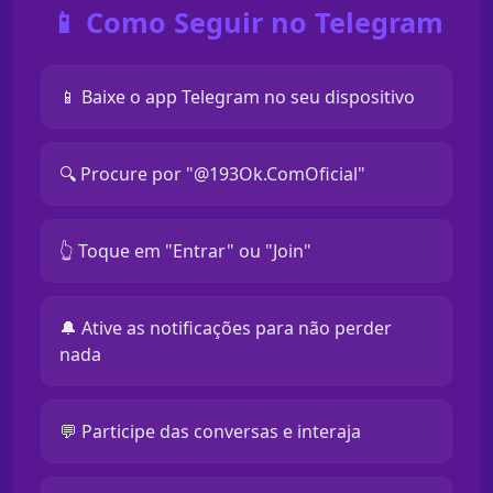
📱 Como Seguir no Telegram
📱 Baixe o app Telegram no seu dispositivo
🔍 Procure por "@193Ok.ComOficial"
👆 Toque em "Entrar" ou "Join"
🔔 Ative as notificações para não perder
nada
💬 Participe das conversas e interaja