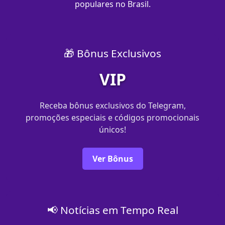
populares no Brasil.
🎁 Bônus Exclusivos
VIP
Receba bônus exclusivos do Telegram,
promoções especiais e códigos promocionais
únicos!
Ver Bônus
📢 Notícias em Tempo Real