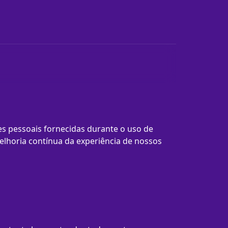
s pessoais fornecidas durante o uso de
elhoria contínua da experiência de nossos