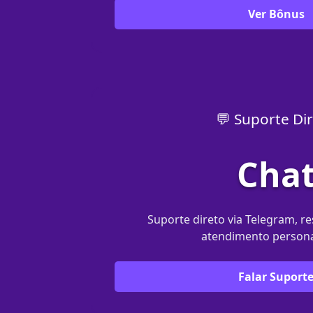
Ver Bônus
💬 Suporte Di
Cha
Suporte direto via Telegram, r
atendimento persona
Falar Suport