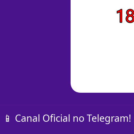
📱 Canal Oficial no Telegram!