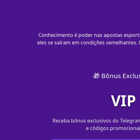
Conhecimento é poder nas apostas esportiva
eles se saíram em condições semelhantes.
🎁 Bônus Exclu
VIP
Receba bônus exclusivos do Telegra
e códigos promocionai