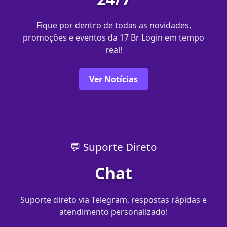
Fique por dentro de todas as novidades,
promoções e eventos da 17 Br Login em tempo
real!
Ver Notícias
💬 Suporte Direto
Chat
Suporte direto via Telegram, respostas rápidas e
atendimento personalizado!