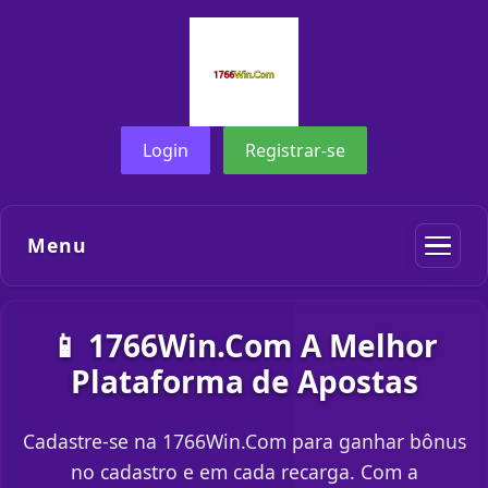
Login
Registrar-se
Menu
📱 1766Win.Com A Melhor
Plataforma de Apostas
Cadastre-se na 1766Win.Com para ganhar bônus
no cadastro e em cada recarga. Com a