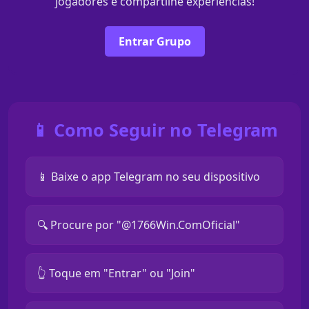
jogadores e compartilhe experiências!
Entrar Grupo
📱 Como Seguir no Telegram
📱 Baixe o app Telegram no seu dispositivo
🔍 Procure por "@1766Win.ComOficial"
👆 Toque em "Entrar" ou "Join"