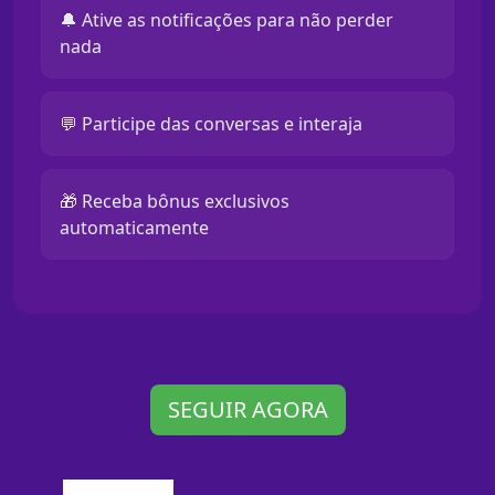
🔔 Ative as notificações para não perder
nada
💬 Participe das conversas e interaja
🎁 Receba bônus exclusivos
automaticamente
SEGUIR AGORA