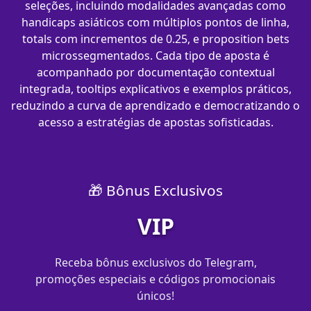
seleções, incluindo modalidades avançadas como
handicaps asiáticos com múltiplos pontos de linha,
totals com incrementos de 0.25, e proposition bets
microssegmentados. Cada tipo de aposta é
acompanhado por documentação contextual
integrada, tooltips explicativos e exemplos práticos,
reduzindo a curva de aprendizado e democratizando o
acesso a estratégias de apostas sofisticadas.
🎁 Bônus Exclusivos
VIP
Receba bônus exclusivos do Telegram,
promoções especiais e códigos promocionais
únicos!