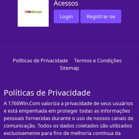
Acessos
Login
Registrar-se
Políticas de Privacidade
Termos e Condições
Sitemap
Políticas de Privacidade
A 1766Win.Com valoriza a privacidade de seus usuários
e está empenhada em proteger todas as informações
pessoais fornecidas durante o uso de nossos canais de
comunicação. Todos os dados coletados são utilizados
exclusivamente para fins de melhoria contínua da