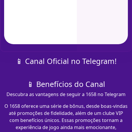
📱 Canal Oficial no Telegram!
📱 Benefícios do Canal
Descubra as vantagens de seguir a 1658 no Telegram
O 1658 oferece uma série de bônus, desde boas-vindas
até promoções de fidelidade, além de um clube VIP
com benefícios únicos. Essas promoções tornam a
experiência de jogo ainda mais emocionante,