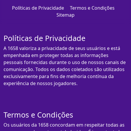
Políticas de Privacidade
Termos e Condições
Sitemap
Políticas de Privacidade
A 1658 valoriza a privacidade de seus usuários e está
empenhada em proteger todas as informações
pessoais fornecidas durante o uso de nossos canais de
comunicação. Todos os dados coletados são utilizados
exclusivamente para fins de melhoria contínua da
experiência de nossos jogadores.
Termos e Condições
Os usuários da 1658 concordam em respeitar todas as