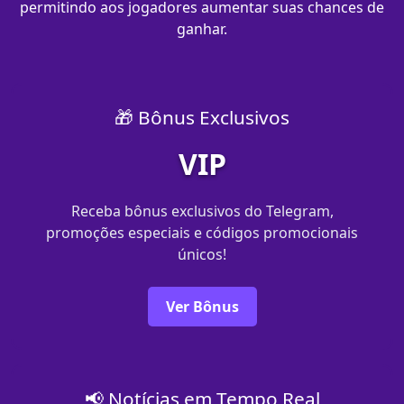
permitindo aos jogadores aumentar suas chances de
ganhar.
🎁 Bônus Exclusivos
VIP
Receba bônus exclusivos do Telegram,
promoções especiais e códigos promocionais
únicos!
Ver Bônus
📢 Notícias em Tempo Real