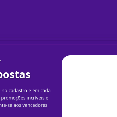
r
postas
 no cadastro e em cada
 promoções incríveis e
unte-se aos vencedores