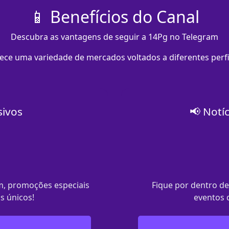
📱 Benefícios do Canal
Descubra as vantagens de seguir a 14Pg no Telegram
rece uma variedade de mercados voltados a diferentes perf
sivos
📢 Notí
m, promoções especiais
Fique por dentro d
s únicos!
eventos 