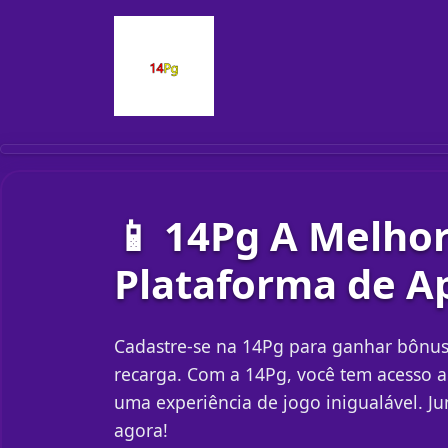
📱 14Pg A Melho
Plataforma de A
Cadastre-se na 14Pg para ganhar bônus
recarga. Com a 14Pg, você tem acesso a
uma experiência de jogo inigualável. J
agora!