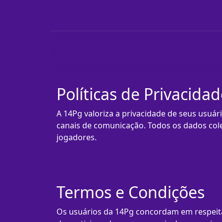
Políticas de Privacida
A 14Pg valoriza a privacidade de seus usuá
canais de comunicação. Todos os dados cole
jogadores.
Termos e Condições
Os usuários da 14Pg concordam em respeitar