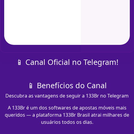
📱 Canal Oficial no Telegram!
📱 Benefícios do Canal
Descubra as vantagens de seguir a 133Br no Telegram
A 133Br é um dos softwares de apostas móveis mais
queridos — a plataforma 133Br Brasil atrai milhares de
usuários todos os dias.