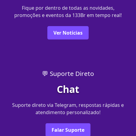
Fique por dentro de todas as novidades,
promoções e eventos da 133Br em tempo real!
Ver Notícias
💬 Suporte Direto
Chat
Suporte direto via Telegram, respostas rápidas e
atendimento personalizado!
Falar Suporte