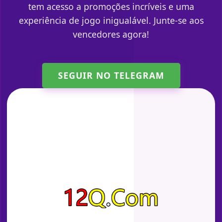
tem acesso a promoções incríveis e uma
experiência de jogo inigualável. Junte-se aos
vencedores agora!
SEGUIR NO TELEGRAM