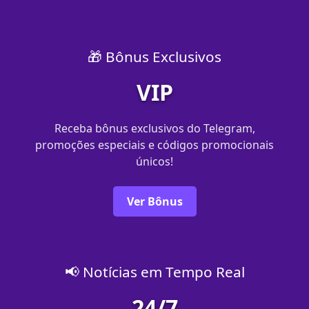
🎁 Bônus Exclusivos
VIP
Receba bônus exclusivos do Telegram,
promoções especiais e códigos promocionais
únicos!
Ver Bônus
📢 Notícias em Tempo Real
24/7