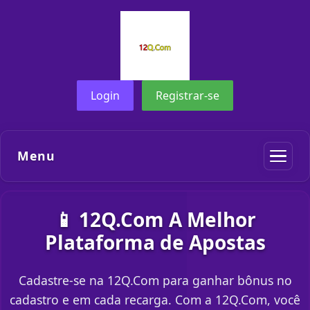
Login
Registrar-se
Menu
📱 12Q.Com A Melhor
Plataforma de Apostas
Cadastre-se na 12Q.Com para ganhar bônus no
cadastro e em cada recarga. Com a 12Q.Com, você