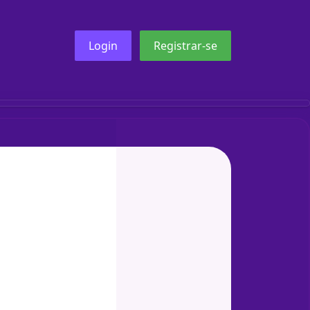
Login
Registrar-se