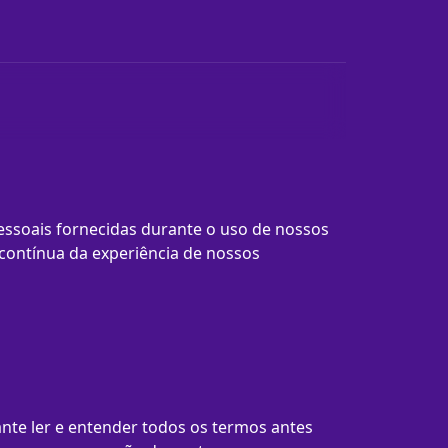
essoais fornecidas durante o uso de nossos
 contínua da experiência de nossos
nte ler e entender todos os termos antes