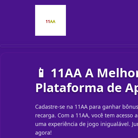
📱 11AA A Melho
Plataforma de A
Cadastre-se na 11AA para ganhar bônus
recarga. Com a 11AA, você tem acesso a
uma experiência de jogo inigualável. J
agora!