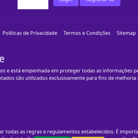
Políticas de Privacidade
Termos e Condições
Sitemap
de
rios e está empenhada em proteger todas as informações p
tados são utilizados exclusivamente para fins de melhoria
 todas as regras e regulamentos estabelecidos. É importa