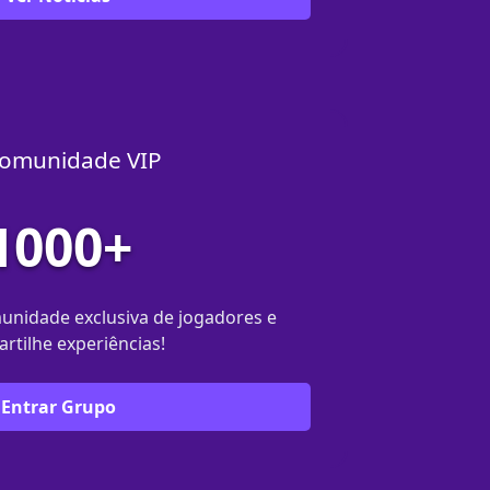
Comunidade VIP
1000+
unidade exclusiva de jogadores e
rtilhe experiências!
Entrar Grupo