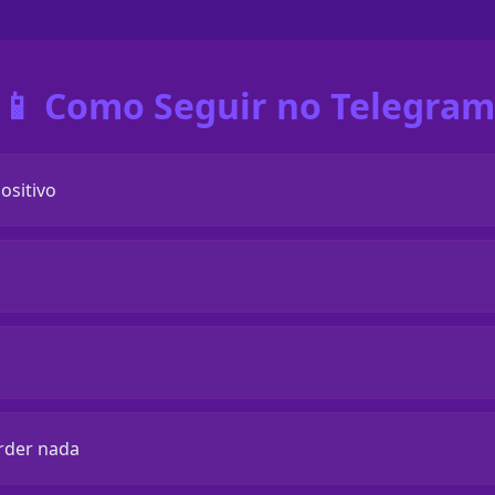
📱 Como Seguir no Telegram
ositivo
erder nada