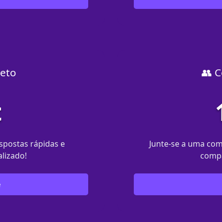
reto
👥 
t
espostas rápidas e
Junte-se a uma com
lizado!
compa
e