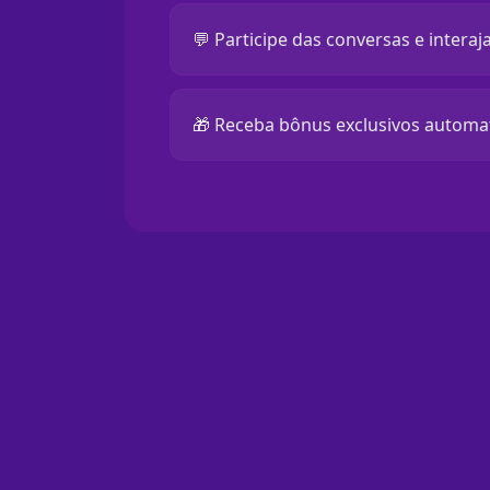
💬 Participe das conversas e interaj
🎁 Receba bônus exclusivos autom