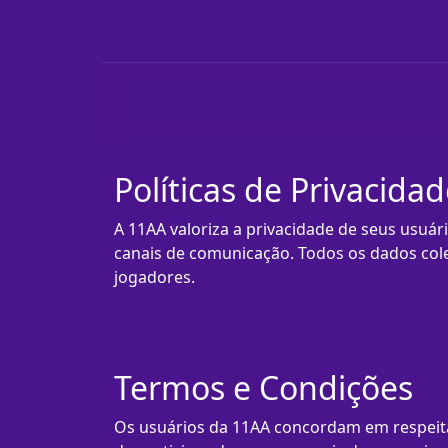
Políticas de Privacida
A 11AA valoriza a privacidade de seus usuá
canais de comunicação. Todos os dados cole
jogadores.
Termos e Condições
Os usuários da 11AA concordam em respeitar