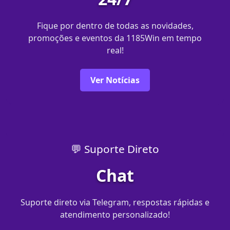
Fique por dentro de todas as novidades,
promoções e eventos da 1185Win em tempo
real!
Ver Notícias
💬 Suporte Direto
Chat
Suporte direto via Telegram, respostas rápidas e
atendimento personalizado!