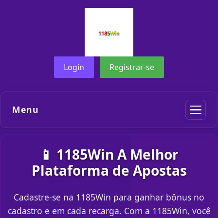
Login
Registrar-se
Menu
📱 1185Win A Melhor
Plataforma de Apostas
Cadastre-se na 1185Win para ganhar bônus no
cadastro e em cada recarga. Com a 1185Win, você