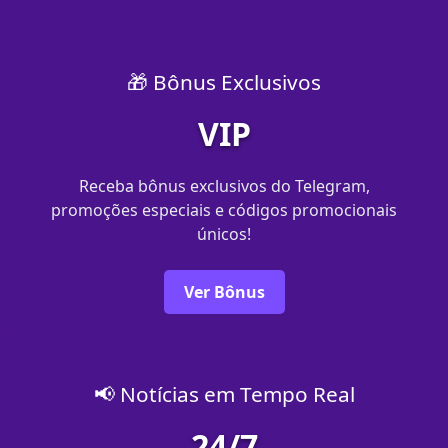
🎁 Bônus Exclusivos
VIP
Receba bônus exclusivos do Telegram,
promoções especiais e códigos promocionais
únicos!
Ver Bônus
📢 Notícias em Tempo Real
24/7