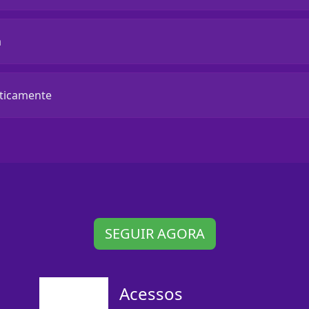
a
aticamente
SEGUIR AGORA
Acessos