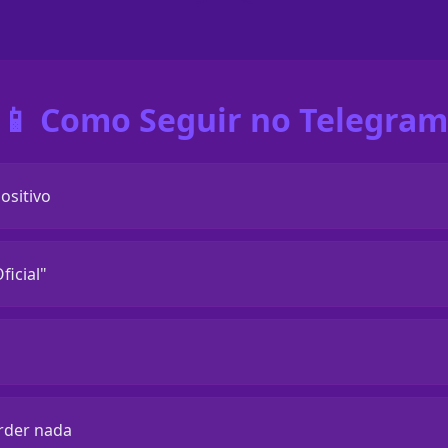
📱 Como Seguir no Telegram
ositivo
ficial"
erder nada