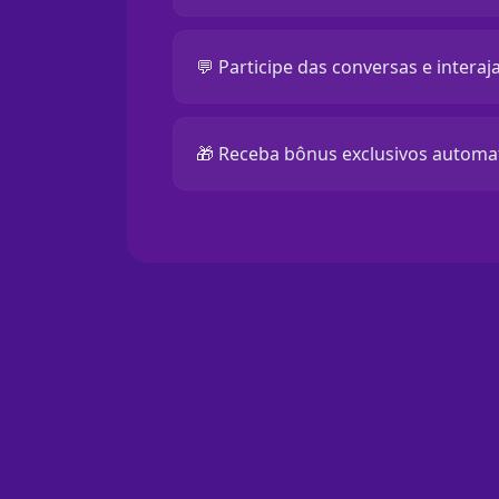
💬 Participe das conversas e interaj
🎁 Receba bônus exclusivos autom