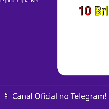
e jogo inigualável.
📱 Canal Oficial no Telegram!