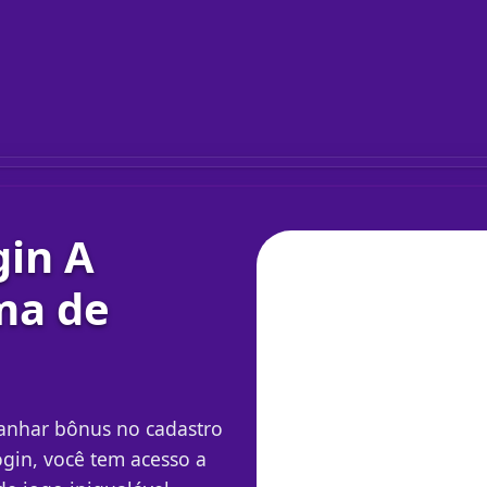
gin A
ma de
ganhar bônus no cadastro
gin, você tem acesso a