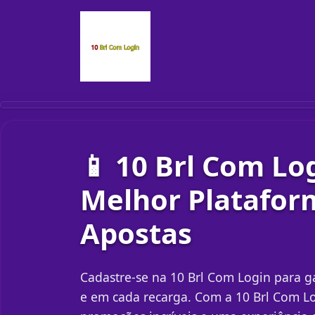
📱 10 Brl Com Lo
Melhor Platafor
Apostas
Cadastre-se na 10 Brl Com Login para 
e em cada recarga. Com a 10 Brl Com Lo