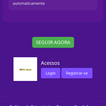
automaticamente
SEGUIR AGORA
Acessos
Login
Registrar-se