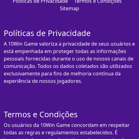
Políticas de Privacidade
Termos e Condições
Sitemap
Políticas de Privacidade
A 10Win Game valoriza a privacidade de seus usuários e
está empenhada em proteger todas as informações
pessoais fornecidas durante o uso de nossos canais de
comunicação. Todos os dados coletados são utilizados
exclusivamente para fins de melhoria contínua da
experiência de nossos jogadores.
Termos e Condições
Os usuários da 10Win Game concordam em respeitar
todas as regras e regulamentos estabelecidos. É