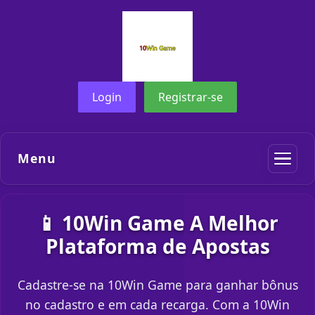
Login
Registrar-se
Menu
📱 10Win Game A Melhor
Plataforma de Apostas
Cadastre-se na 10Win Game para ganhar bônus
no cadastro e em cada recarga. Com a 10Win