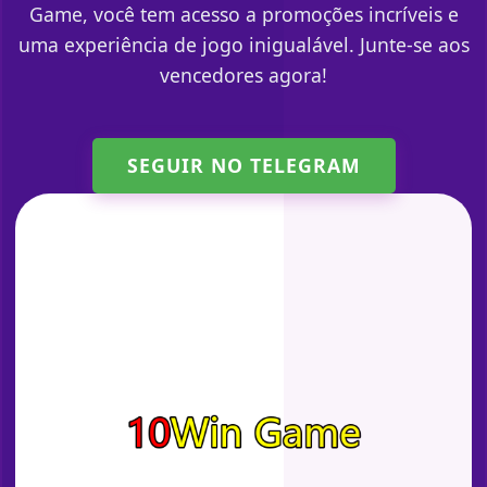
Game, você tem acesso a promoções incríveis e
uma experiência de jogo inigualável. Junte-se aos
vencedores agora!
SEGUIR NO TELEGRAM