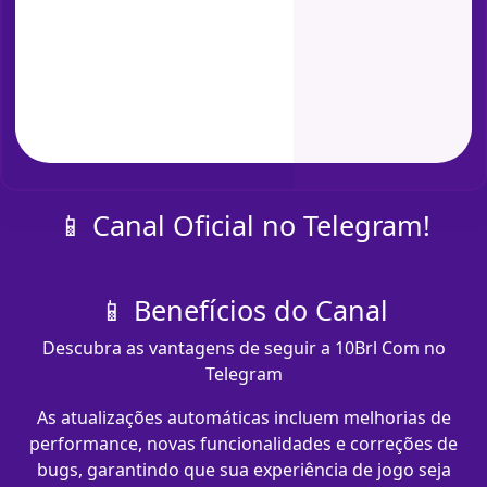
📱 Canal Oficial no Telegram!
📱 Benefícios do Canal
Descubra as vantagens de seguir a 10Brl Com no
Telegram
As atualizações automáticas incluem melhorias de
performance, novas funcionalidades e correções de
bugs, garantindo que sua experiência de jogo seja