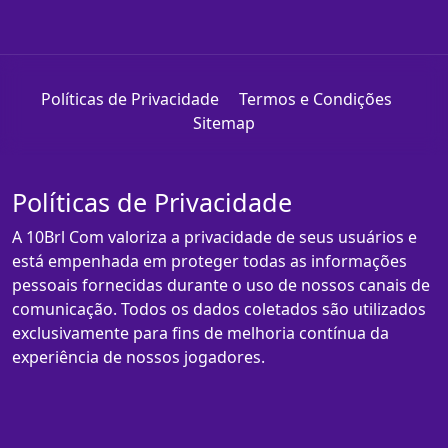
Políticas de Privacidade
Termos e Condições
Sitemap
Políticas de Privacidade
A 10Brl Com valoriza a privacidade de seus usuários e
está empenhada em proteger todas as informações
pessoais fornecidas durante o uso de nossos canais de
comunicação. Todos os dados coletados são utilizados
exclusivamente para fins de melhoria contínua da
experiência de nossos jogadores.