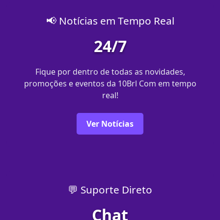
📢 Notícias em Tempo Real
24/7
Fique por dentro de todas as novidades,
promoções e eventos da 10Brl Com em tempo
real!
Ver Notícias
💬 Suporte Direto
Chat