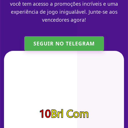
você tem acesso a promoções incríveis e uma
experiência de jogo inigualável. Junte-se aos
vencedores agora!
SEGUIR NO TELEGRAM