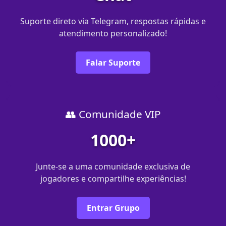
Suporte direto via Telegram, respostas rápidas e
atendimento personalizado!
Falar Suporte
👥 Comunidade VIP
1000+
Junte-se a uma comunidade exclusiva de
jogadores e compartilhe experiências!
Entrar Grupo