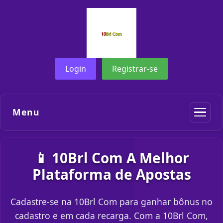
Login
Registrar-se
Menu
📱 10Brl Com A Melhor
Plataforma de Apostas
Cadastre-se na 10Brl Com para ganhar bônus no
cadastro e em cada recarga. Com a 10Brl Com,